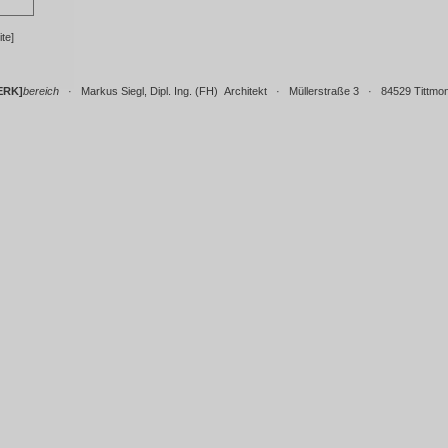
te]
ERK]
bereich
· Markus Siegl, Dipl. Ing. (FH) Architekt · Müllerstraße 3 · 84529 Tittmo